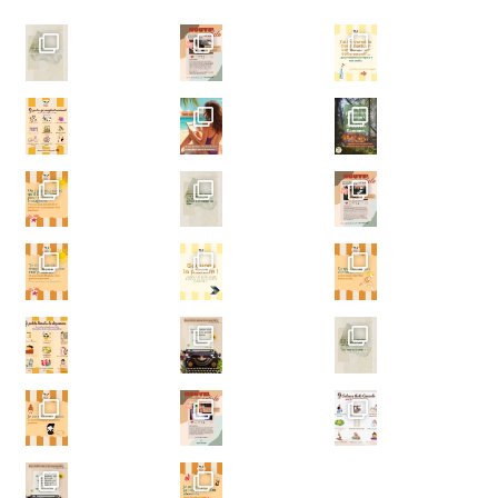
Un a
Un ar
Écris-moi
Un ar