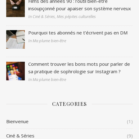
Films des années 90 : l’outil bien-être
insoupçonné pour apaiser son système nerveux
In Ciné & Séries, Mes pépites culturelles
Pourquoi tes abonnés ne t’écrivent pas en DM
In Ma plume bien-être
Comment trouver les bons mots pour parler de
sa pratique de sophrologie sur Instagram ?
In Ma plume bien-être
CATEGORIES
Bienvenue
(1)
Ciné & Séries
(9)