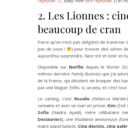
l’épisode 1
) ,
Baby Fever
(
lire l’épisode 3
) et
Ho
2. Les Lionnes : ci
beaucoup de cran
Parce qu’on n’est pas obligé(e) de traverser 
pas de souci !
) pour trouver des séries de
aujourd’hui surprendre, faire rire et tenir en hal
Disponible sur
Netflix
depuis le février 20
mêmes derrière
Family Business
que j’ai ador
de la France, qui décident de braquer des 
pas une blague. Enfin, si, un peu, et c’est tout 
Le casting, c’est
Rosalie
(Rebecca Marder)
semaine et avec un mari en prison.
Kim
(Zoé M
Sofia
(Naidra Ayadi), mère célibataire m
Deslauriers
), une étudiante amoureuse d’une 
maire opportuniste.
Cinq destins, cinq galè