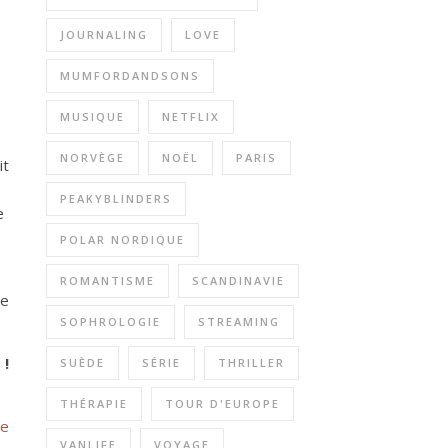
JOURNALING
LOVE
MUMFORDANDSONS
MUSIQUE
NETFLIX
NORVÈGE
NOËL
PARIS
it
PEAKYBLINDERS
e
POLAR NORDIQUE
ROMANTISME
SCANDINAVIE
de
SOPHROLOGIE
STREAMING
 !
SUÈDE
SÉRIE
THRILLER
THÉRAPIE
TOUR D'EUROPE
re
VANLIFE
VOYAGE