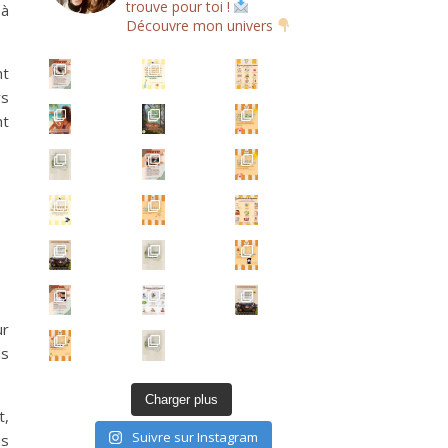
trouve pour toi !
 à
Découvre mon univers
nt
Un a
rs
nt
Un ar
Écris-moi
Un ar
ur
us
Charger plus
t,
Suivre sur Instagram
us