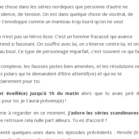
que chose dans les séries nordiques que personne d’autre ne
e silence, de tension. On est dans quelque chose de viscéral, de
e t’enveloppe comme un manteau trop lourd qu’on ne veut
 n’est pas un héros lisse. C’est un homme fracassé qui avance
end si fascinant. On souffre avec lui, on s’énerve contre lui, et on
au bout. Ce type de personnage imparfait, c’est souvent ce qui fa
t complexe, les fausses pistes bien amenées, et les résolutions n
es polars qui te demandent d’être attentif(ve) et qui ne te
lairement pour toi.
nt éveillé(e) jusqu’à 1h du matin
alors que tu avais juré 
pour toi. Je t’aurai prévenu(e) !
série à regarder en ce moment.
J’adore les séries scandinaves
e retrouve cela nulle part ailleurs. Tu es d’accord ?
résenté quelques-unes dans les épisodes précédents :
Pernille
(
li