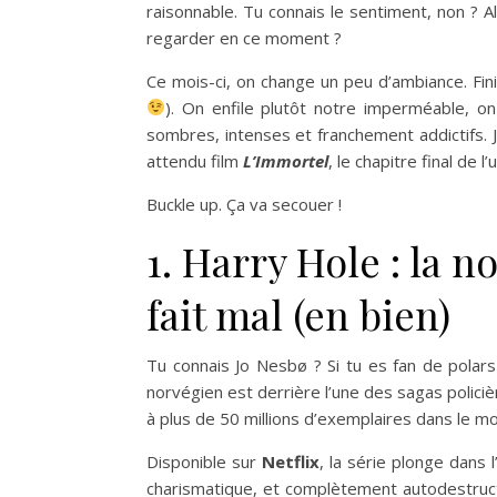
raisonnable. Tu connais le sentiment, non ? Alo
regarder en ce moment ?
Ce mois-ci, on change un peu d’ambiance. Fini
). On enfile plutôt notre imperméable, o
sombres, intenses et franchement addictifs. J
attendu film
L’Immortel
, le chapitre final de l
Buckle up. Ça va secouer !
1. Harry Hole : la 
fait mal (en bien)
Tu connais Jo Nesbø ? Si tu es fan de polar
norvégien est derrière l’une des sagas polici
à plus de 50 millions d’exemplaires dans le mo
Disponible sur
Netflix
, la série plonge dans l
charismatique, et complètement autodestructe