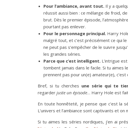
Pour l’ambiance, avant tout.
Il y a quel
réussit aussi bien : ce mélange de froid, d
brut. Dès le premier épisode, l’atmosphèr
pourtant pas enlever.
Pour le personnage principal.
Harry Hole
malgré tout, et c’est précisément ce qui le r
ne peut pas s’empêcher de le suivre jusqu’
les grandes séries.
Parce que c’est intelligent.
L’intrigue es
tombent jamais dans le facile. Si tu aimes l
prennent pas pour un(e) amateur(e), c’est c
Bref, si tu cherches
une série qui te tie
regarder
juste un épisode
… Harry Hole est fait 
En toute honnêteté, je pense que c’est la 
L’univers et l’ambiance sont captivants et on n
Si tu aimes les séries nordiques, j’en ai p