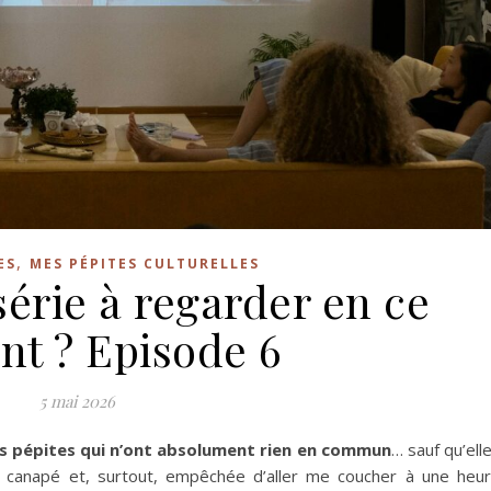
,
ES
MES PÉPITES CULTURELLES
série à regarder en ce
t ? Episode 6
5 mai 2026
is pépites qui n’ont absolument rien en commun
… sauf qu’ell
u canapé et, surtout, empêchée d’aller me coucher à une heu