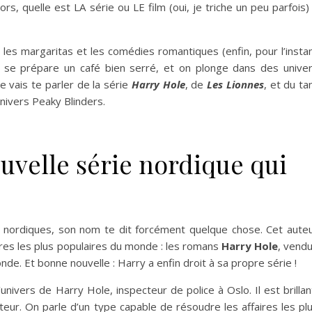
rs, quelle est LA série ou LE film (oui, je triche un peu parfois)
 les margaritas et les comédies romantiques (enfin, pour l’insta
n se prépare un café bien serré, et on plonge dans des unive
e vais te parler de la série
Harry Hole
, de
Les Lionnes
, et du ta
’univers Peaky Blinders.
nouvelle série nordique qui
s nordiques, son nom te dit forcément quelque chose. Cet aute
ères les plus populaires du monde : les romans
Harry Hole
, vend
nde. Et bonne nouvelle : Harry a enfin droit à sa propre série !
’univers de Harry Hole, inspecteur de police à Oslo. Il est brillan
ur. On parle d’un type capable de résoudre les affaires les pl