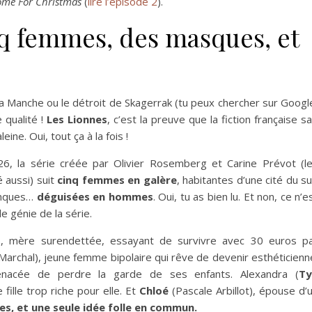
me For Christmas
(
lire l’épisode 2
).
nq femmes, des masques, et
la Manche ou le détroit de Skagerrak (tu peux chercher sur Googl
 qualité !
Les Lionnes
, c’est la preuve que la fiction française sa
eine. Oui, tout ça à la fois !
26, la série créée par Olivier Rosemberg et Carine Prévot (l
é aussi) suit
cinq femmes en galère
, habitantes d’une cité du s
banques…
déguisées en hommes
. Oui, tu as bien lu. Et non, ce n’e
le génie de la série.
, mère surendettée, essayant de survivre avec 30 euros p
archal), jeune femme bipolaire qui rêve de devenir esthéticienn
enacée de perdre la garde de ses enfants. Alexandra (
Ty
fille trop riche pour elle. Et
Chloé
(Pascale Arbillot), épouse d’
res, et une seule idée folle en commun.