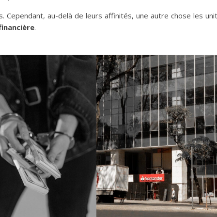
 Cependant, au-delà de leurs affinités, une autre chose les unit
financière
.